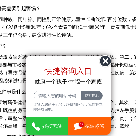
身高需要引起警惕？
种族、同年龄、同性别正常健康儿童生长曲线第3百分位数，
；4-6岁低于5厘米/年；6岁至青春期前低于4厘米/年；青春期低于6
两三年仍合身，建议进行生长评估。
些？
激素缺乏或分泌不足，这是需要医学干预的常见原因。第二，
，需要与前者鉴别。第三，宫内发育迟缓，即出生时体重身长就偏
快捷咨询入口
熟（导致骨龄提前闭合）。第五，营养吸收障碍或慢性疾病。第
因必须进行骨龄检测、生长激素激发试验等检查。
健康一个孩子·幸福一个家庭
三件事是什么？
增高保健品，这可能耽误干预时机甚至加速骨龄闭合。其次，
请输入您的手机号，座机加区号，我们将立
即给您回电。
上既往的身高体重记录（如保健手册）。医生通常会先拍左手腕
后，调整生活方式：确保每天摄入足量蛋白质（蛋、奶、肉）；
24
分泌高峰；每天进行30分钟以上纵向运动如跳绳、摸高、篮球。
拨打电话
在线咨询