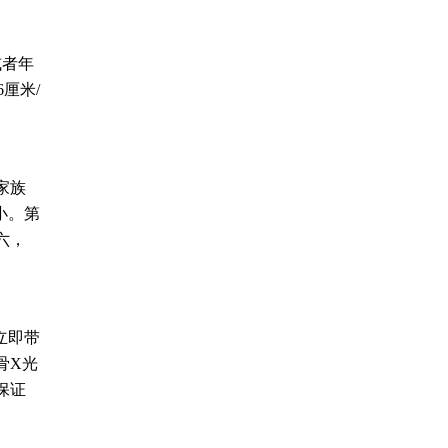
或者年
厘米/
家族
小。第
六，
立即带
骨X光
保证