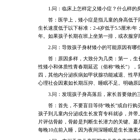
1.问：临床上怎样定义矮小症？什么样的
答：医学上，矮小症是指儿童的身高低于同
生长速度低于以下标准：2-4岁低于5.5厘米/年
年。如果孩子长期在班上坐第一排，或衣服穿
2.问：导致孩子身材矮小的可能原因有哪
答：原因多样，大致分为几类：第一，生长
性矮小和体质性青春期延迟（俗称“晚长”）
四，其他内分泌疾病如甲状腺功能减退、性早
心理社会因素如长期压抑、睡眠不足。明确原
3.问：发现孩子身高落后，家长首要做的
答：首先，不要盲目等待“晚长”或自行购买
孩子到儿童内分泌或生长发育专科就诊，并带
片评估骨龄，骨龄是判断生长潜力的关键。蕞
每晚10点前入睡，因为夜间深睡眠是生长激素