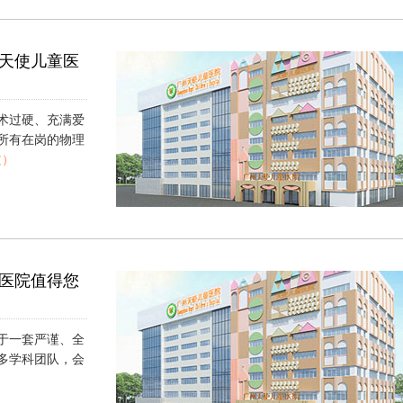
天使儿童医
术过硬、充满爱
所有在岗的物理
文）
医院值得您
于一套严谨、全
多学科团队，会
）