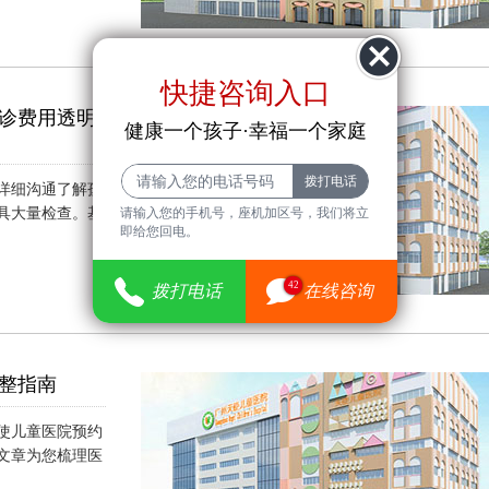
快捷咨询入口
诊费用透明
健康一个孩子·幸福一个家庭
详细沟通了解孩
具大量检查。基
请输入您的手机号，座机加区号，我们将立
即给您回电。
）
42
拨打电话
在线咨询
整指南
使儿童医院预约
文章为您梳理医