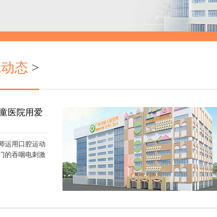
院动态
>
童医院用爱
师运用口腔运动
门的吞咽电刺激
）