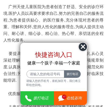
广州天使儿童医院为患者创造了舒适、安全的诊疗环
境,医护人员以高要求要求自己,努力的完善自己的服务流
程,为患者提供贴心、的医疗服务,充分体现对患者的尊
重、理解和关怀,坚持人性化的服务理念,为病人提供主动
问、耐心讲、细心诊、精心治、热心帮、亲切送的全程
人性化服务.
快捷咨询入口
要提高医疗质量,首先要树立质量的首位意识,从心灵
深处理解和重视医疗质量;其次;要严格落实各项规章制
健康一个孩子·幸福一个家庭
度,认真执行各种操作规程,确保各种诊疗行为的规范化和
合法性;另外,还要提高诊疗技术水平,下大力抓好临床技
能培训.
请输入您的手机号，座机加区号，我们将立
即给您回电。
优质服务赢得患者的信赖
47
拨打电话
在线咨询