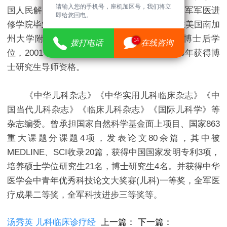
请输入您的手机号，座机加区号，我们将立
国人民解放军总医院儿科主任，1990年从解放军军医进
即给您回电。
修学院毕业获得医学硕士学位，1993-1996年在美国南加
州大学附属洛杉矶儿童医院工作学习并取得博士后学
14
拨打电话
在线咨询
位，2001年晋升儿科学主任医生、教授，2006年获得博
士研究生导师资格。
《中华儿科杂志》《中华实用儿科临床杂志》《中
国当代儿科杂志》《临床儿科杂志》《国际儿科学》等
杂志编委。曾承担国家自然科学基金面上项目、国家863
重大课题分课题4项，发表论文80余篇，其中被
MEDLINE、SCI收录20篇，获得中国国家发明专利3项，
培养硕士学位研究生21名，博士研究生4名。并获得中华
医学会中青年优秀科技论文大奖赛(儿科)一等奖，全军医
疗成果二等奖，全军科技进步三等奖等。
汤秀英 儿科临床诊疗经
上一篇：
下一篇：