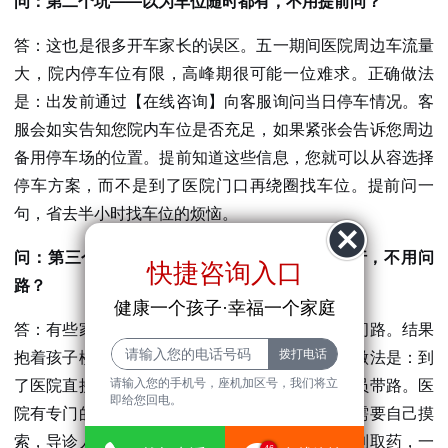
问：第二个坑——以为车位随时都有，不用提前问？
答：这也是很多开车家长的误区。五一期间医院周边车流量
大，院内停车位有限，高峰期很可能一位难求。正确做法
是：出发前通过【在线咨询】向客服询问当日停车情况。客
服会如实告知您院内车位是否充足，如果紧张会告诉您周边
备用停车场的位置。提前知道这些信息，您就可以从容选择
停车方案，而不是到了医院门口再绕圈找车位。提前问一
句，省去半小时找车位的烦恼。
问：第三个坑——以为到了医院自己找科室就行，不用问
快捷咨询入口
路？
健康一个孩子·幸福一个家庭
答：有些家长觉得自己看指示牌就行，不好意思问路。结果
抱着孩子楼上楼下跑了好几趟，又累又急。正确做法是：到
了医院直接去导诊台，出示预约信息，让导诊人员带路。医
请输入您的手机号，座机加区号，我们将立
即给您回电。
院有专门的导诊服务，就是为家长准备的。您不需要自己摸
索，导诊人员会全程引导，从登记到看诊到检查到取药，一