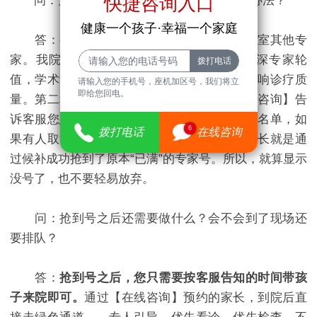
快捷咨询入口
问：万一想约的专家没号了，有什么补救办法？
健康一个孩子·幸福一个家庭
答：有两种补救办法。第一种，选择同科室其他专
家。我院生长发育科、神经内科都有多位资深专家轮
值，学术背景和临床经验相当，更换专家不影响诊疗质
请输入您的手机号，座机加区号，我们将立
即给您回电。
量。第二种，申请进入候补名单。通过【在线咨询】告
诉客服您想约哪位专家，客服会将您列入候补名单，如
6
拨打电话
在线咨询
果有人取消预约，会第一时间通知您。很多家长就是通
过候补成功抢到了原本“已满”的专家号。所以，就算显示
没号了，也不要轻易放弃。
问：抢到号之后还需要做什么？会不会到了现场还
要排队？
答：
抢到号之后，您只需要按客服告知的时间带孩
子来院即可。
通过【在线咨询】预约的家长，到院后直