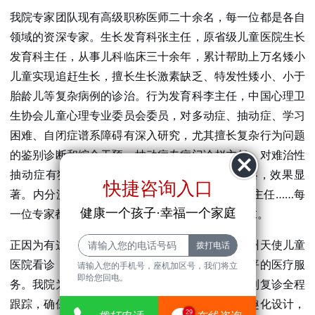
我院专家团队现有高级职称医师二十余名，每一位都是各自
领域的资深专家。生长发育科张主任，原省级儿童医院生长
发育科主任，从事儿科临床三十余年，累计帮助上万名矮小
儿童实现追赶生长，擅长生长激素缺乏、特发性矮小、小于
胎龄儿等复杂病例的诊治。行为发育科李主任，中国心理卫
生协会儿童心理专业委员会委员，对多动症、抽动症、学习
困难、自闭症谱系障碍有深入研究，尤其擅长复杂行为问题
的鉴别诊断和综合干预。抽动症专病门诊赵主任，对难治性
抽动症有独到的治疗经验，采用阶梯式干预策略，效果显
快捷咨询入口
著。内分泌科孙主任、呼吸科王主任、康复科周主任……每
健康一个孩子·幸福一个家庭
一位专家都是所在领域的权威，平日门诊一号难求。
正因为有这些专家的坚守，五一期间带孩子来广州天使儿童
医院看诊，相当于用假期时间享受了平日最高水平的医疗服
请输入您的手机号，座机加区号，我们将立
即给您回电。
务。我院为每位患儿建立电子健康档案，从初诊到复诊全程
跟踪，确保诊疗连续性。同时，医院环境采用童趣化设计，
29