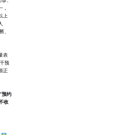
门诊、
一，
以上
人
厥、
量表
化干预
源正
“预约
不收