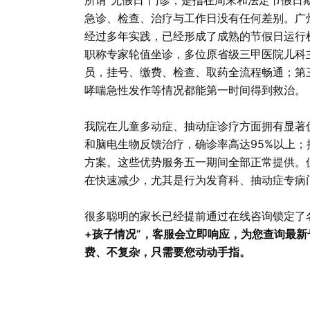
所谓“无假日”门诊，是指在周末和法定节假
急诊、检查、治疗与工作日没有任何差别。广
经过多年实践，已经形成了成熟的节假日运行
职称专家轮值坐诊，多位原省级三甲医院儿科
员，挂号、缴费、检查、取药全流程畅通；第
哮喘急性发作等情况都能第一时间得到救治。
我院在儿童多动症、抽动症诊疗方面拥有显著优势
和脑电生物反馈治疗，确诊率高达95%以上；
方案。这些优势服务五一期间全部正常提供。
在快速减少，尤其是行为发育科、抽动症专病
很多聪明的家长已经提前通过在线咨询锁定了
+孩子情况”，客服会立即响应，为您查询最
费、不复杂，只需要您动动手指。