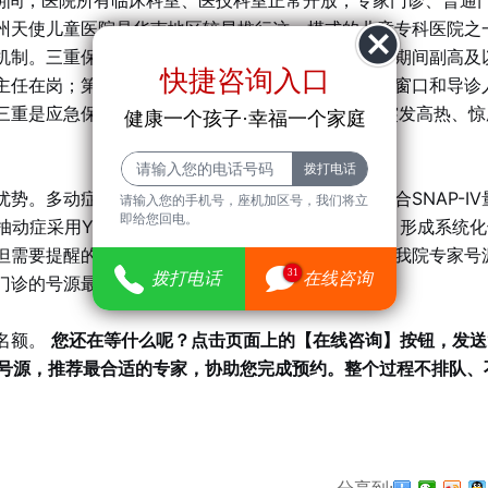
日期间，医院所有临床科室、医技科室正常开放，专家门诊、普通
州天使儿童医院是华南地区较早推行这一模式的儿童专科医院之
机制。三重保障让您放心：第一重是专家保障，五一期间副高及
快捷咨询入口
主任在岗；第二重是流程保障，医院增设节假日收费窗口和导诊
三重是应急保障，儿科急救绿色通道24小时畅通，突发高热、惊
健康一个孩子·幸福一个家庭
。多动症采用IVA-CPT注意力测试精准评估，结合SNAP-IV
请输入您的手机号，座机加区号，我们将立
即给您回电。
抽动症采用YGTSS评估联合经颅磁刺激和行为训练，形成系统
但需要提醒的是，根据后台实时数据显示，五一期间我院专家号
31
拨打电话
在线咨询
门诊的号源最为紧张。
名额。
您还在等什么呢？点击页面上的【在线咨询】按钮，发送
新号源，推荐最合适的专家，协助您完成预约。整个过程不排队、