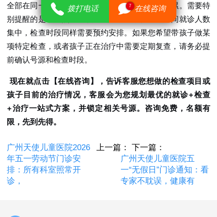
全部在同一院区完成，减少家长和孩子的奔波劳累。需要特
7
拨打电话
在线咨询
别提醒的是，虽然检查项目正常开展，但五一期间就诊人数
集中，检查时段同样需要预约安排。如果您希望带孩子做某
项特定检查，或者孩子正在治疗中需要定期复查，请务必提
前确认号源和检查时段。
现在就点击【在线咨询】，告诉客服您想做的检查项目或
孩子目前的治疗情况，客服会为您规划最优的就诊+检查
+治疗一站式方案，并锁定相关号源。咨询免费，名额有
限，先到先得。
广州天使儿童医院2026
上一篇：
下一篇：
年五一劳动节门诊安
广州天使儿童医院五
排：所有科室照常开
一“无假日”门诊通知：看
诊，
专家不耽误，健康有