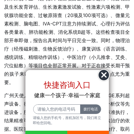
及生长发育评估、生长激素激发试验、性激素六项检测、甲
状腺功能全套、过敏原筛查（20项及100项可选）、微量元
素检测、脑电图、IVA-CPT注意力持续测试、心理行为评估
各类量表、肺功能检测、消化系统B超等。这些检查项目全
部开单即做，报告出具时间与平日完全一致。同时，物理治
疗（经颅磁刺激、生物反馈治疗）、康复训练（语言训练、
感统训练、精细动作训练）、中医治疗（小儿推拿、艾灸、
穴位贴敷）等项目也全部正常开展。对于正在接受长期干预
的孩子来说，治疗不中断意味着效果不打折，这点尤为重
要。
快捷咨询入口
广州天使儿童医院的检验科和影像科配备了美国GE系列超
健康一个孩子·幸福一个家庭
声设备、德国西门子数字化X光机、全自动生化分析仪等先
进设备，所有检测项目均严格按照国家质量控制标准执行，
请输入您的手机号，座机加区号，我们将立
结果精准可靠，报告具有权威性，可直接作为后续治疗的依
即给您回电。
据。医院实行一站式服务，挂号、看诊、检查、治疗、取药