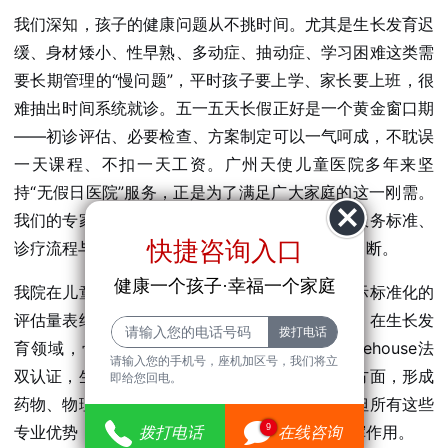
我们深知，孩子的健康问题从不挑时间。尤其是生长发育迟
缓、身材矮小、性早熟、多动症、抽动症、学习困难这类需
要长期管理的“慢问题”，平时孩子要上学、家长要上班，很
难抽出时间系统就诊。五一五天长假正好是一个黄金窗口期
——初诊评估、必要检查、方案制定可以一气呵成，不耽误
一天课程、不扣一天工资。广州天使儿童医院多年来坚
持“无假日医院”服务，正是为了满足广大家庭的这一刚需。
我们的专家团队在假期期间不仅全员在岗，而且服务标准、
快捷咨询入口
诊疗流程与平日完全一致，不降级、不缩水、不中断。
健康一个孩子·幸福一个家庭
我院在儿童行为发育领域具有显著优势，采用国际标准化的
评估量表结合先进设备进行双重诊断，确诊率高；在生长发
育领域，骨龄评估采用GP图谱法与Tanner-Whitehouse法
请输入您的手机号，座机加区号，我们将立
双认证，生长潜力预测精准可靠；在抽动症干预方面，形成
即给您回电。
药物、物理、心理、家庭四维一体的综合方案。但所有这些
9
专业优势，都需要您先挂上号、看上专家才能发挥作用。
拨打电话
在线咨询