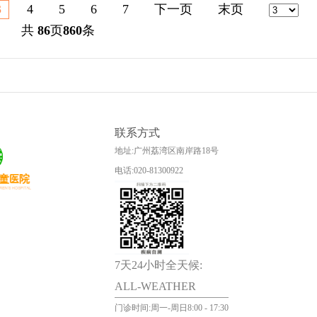
3
4
5
6
7
下一页
末页
共
86
页
860
条
联系方式
地址:广州荔湾区南岸路18号
电话:020-81300922
7天24小时全天候:
ALL-WEATHER
门诊时间:周一-周日8:00 - 17:30