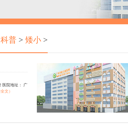
病科普
>
矮小
>
00922 医院地址： 广
读全文）