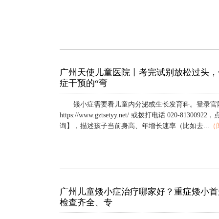
广州天使儿童医院丨考完试别放松过头，
症干预的“弯
矮小症需要看儿童内分泌或生长发育科。登录官
https://www.gztsetyy.net/ 或拨打电话 020-81300
询】，描述孩子当前身高、年增长速率（比如去...
（
广州儿童矮小症治疗哪家好？重症矮小首
检查齐全、专