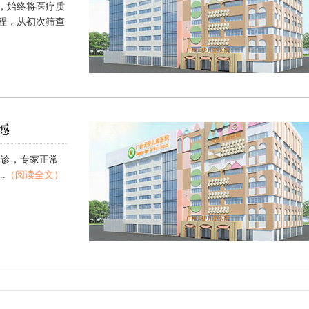
，始终将医疗质
程，从初次筛查
）
憾
休诊，专家正常
.
（阅读全文）